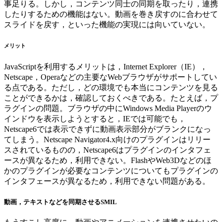
事足りる。しかし，コンテンツ同士の同期を取ったり，連携
したりするための機能はない。動画を巻き戻すのに合わせて
スライドを戻す，といった機能の実現には向いていない。
メリット
JavaScriptを利用するメリットは，Internet Explorer（IE），
Netscape，Operaなどの主要なWebブラウザがサポートしてい
る点である。ただし，どの環境でも本当にコンテンツを見る
ことができるかは，確認しておくべきである。たとえば，プ
ラグインの問題。ブラウザの中にWindows Media Playerのウ
インドウを表示しようとすると，IEでは可能でも，
Netscape6では表示できずに動画表示部分がブランクになっ
てしまう。Netscape Navigator4.x向けのプラグインはリリー
スされているものの，Netscape6はプラグインのインタフェ
ースが異なるため，利用できない。FlashやWeb3Dなどのほ
かのプラグインが必要なコンテンツについてもプラグインの
インタフェースが異なるため，利用できない問題がある。
動画，テキストなどを同期させるSMIL