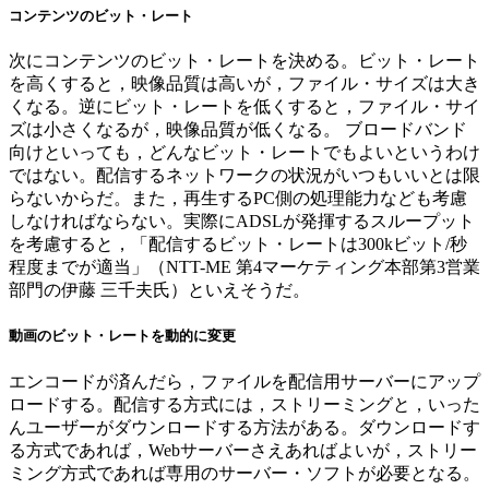
コンテンツのビット・レート
次にコンテンツのビット・レートを決める。ビット・レート
を高くすると，映像品質は高いが，ファイル・サイズは大き
くなる。逆にビット・レートを低くすると，ファイル・サイ
ズは小さくなるが，映像品質が低くなる。 ブロードバンド
向けといっても，どんなビット・レートでもよいというわけ
ではない。配信するネットワークの状況がいつもいいとは限
らないからだ。また，再生するPC側の処理能力なども考慮
しなければならない。実際にADSLが発揮するスループット
を考慮すると，「配信するビット・レートは300kビット/秒
程度までが適当」（NTT-ME 第4マーケティング本部第3営業
部門の伊藤 三千夫氏）といえそうだ。
動画のビット・レートを動的に変更
エンコードが済んだら，ファイルを配信用サーバーにアップ
ロードする。配信する方式には，ストリーミングと，いった
んユーザーがダウンロードする方法がある。ダウンロードす
る方式であれば，Webサーバーさえあればよいが，ストリー
ミング方式であれば専用のサーバー・ソフトが必要となる。