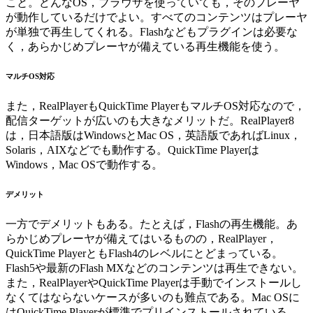
こと。どんなOS，ブラウザを使っていても，そのプレーヤ
が動作しているだけでよい。すべてのコンテンツはプレーヤ
が単独で再生してくれる。Flashなどもプラグインは必要な
く，あらかじめプレーヤが備えている再生機能を使う。
マルチOS対応
また，RealPlayerもQuickTime PlayerもマルチOS対応なので，
配信ターゲットが広いのも大きなメリットだ。RealPlayer8
は，日本語版はWindowsとMac OS，英語版であればLinux，
Solaris，AIXなどでも動作する。QuickTime Playerは
Windows，Mac OSで動作する。
デメリット
一方でデメリットもある。たとえば，Flashの再生機能。あ
らかじめプレーヤが備えてはいるものの，RealPlayer，
QuickTime PlayerともFlash4のレベルにとどまっている。
Flash5や最新のFlash MXなどのコンテンツは再生できない。
また，RealPlayerやQuickTime Playerは手動でインストールし
なくてはならないケースが多いのも難点である。Mac OSに
はQuickTime Playerが標準でプリインストールされている