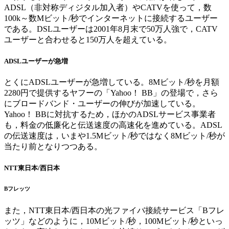
ADSL（非対称ディジタル加入者）やCATVを使って，数
100k～数Mビット/秒でインターネットに接続するユーザー
である。DSLユーザーは2001年8月末で50万人強で，CATV
ユーザーと合わせると150万人を超えている。
ADSLユーザーが急増
とくにADSLユーザーが急増している。8Mビット/秒を月額
2280円で提供するヤフーの「Yahoo！ BB」の登場で，さら
にブロードバンド・ユーザーの伸びが加速している。
Yahoo！ BBに対抗するため，ほかのADSLサービス事業者
も，料金の低廉化と伝送速度の高速化を進めている。ADSL
の伝送速度は，いまや1.5Mビット/秒ではなく8Mビット/秒が
当たり前となりつつある。
NTT東日本/西日本
Bフレッツ
また，NTT東日本/西日本の光ファイバ接続サービス「Bフレ
ッツ」などのように，10Mビット/秒，100Mビット/秒といっ