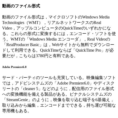
動画のファイル形式
動画のファイル形式は，マイクロソフトのWindows Media
Technologies（WMT），リアルネットワークスのReal
Video，アップルコンピュータのQuickTimeのいずれかにな
る。これらの形式に変換するには，エンコード・ソフトを使
う。WMTの「Windows Media エンコーダ」，Real Videoの
「RealProducer Basic」は，Webサイトから無料でダウンロー
ドして利用できる。QuickTimeならば「QuickTime Pro」が必
要だが，こちらは3780円と有料である。
Adobe Premiere6.0
サード・パーティのツールも充実している。映像編集ソフト
では，アドビシステムズの「Adobe Premiere6.0」やディスク
リートの「cleaner 5」などのように，配信用のファイル形式
への変換機能を備える製品がある。ピナクルシステムズの
「StreamGenie」のように，映像を取り込む端子を6基備え，
取り込みから編集，エンコードまでできる，持ち運び可能な
専用機もある。