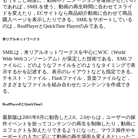
もうすこし高度に，動画やアニメーションを連携させたいの
であれば，SMILを使う。動画の再生時間に合わせてスライ
ドを変えたり，ECサイトなら商品紹介動画に合わせて商品
購入ページを表示したりできる。SMILをサポートしている
のは，RealPlayerとQuickTime Playerのみである。
米リアルネットワークス
SMILは，米リアルネットワークスを中心にW3C（World
Wide Webコンソーシアム）が策定した技術である。XMLフ
ァイルに，どのようなファイルをどのようなタイミングで表
示するかを記述する。表示のレイアウトなども指定できる。
テキスト・ファイル，Flashファイル，音楽ファイルなど，
さまざまなファイルを組み合わせたコンテンツを作成でき
る。
RealPlayer8とQuickTime5
最新版は2001年8月に勧告した2.0。2.0からは，ユーザーの操
作イベントを拾ってコンテンツの再生を制御したり，動画に
エフェクトを加えたりできるようになった。マウス操作やキ
ーボードの入力に応じて動画の再生場面を変えるといったこ