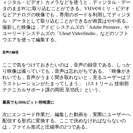
ィジタル・ビデオ）カメラなどを使うと，ディジタル・デー
タのままPCに取り込むことができる。VHSや8ミリ・ビデオ
などアナログの映像でも，専用のボードを利用してディジタ
ル・データとして取り込むことができるが画質はやや劣る。
撮影した映像は，アドビ システムズの「Adobe Premiere」や
ユーリードシステムズの「Ulead VideoStudio」などのソフト
ウエアを使って編集する。
音声の録音
ここで気をつけておきたいのは，音声の録音である。しっか
り映像は撮っていても，音声は忘れがちである。「映像がき
れいでも，音声がうまく聞き取れないと，見るユーザーはフ
ラストレーションがたまってしまう」（Jストリーム 技術部
テクニカルサポート課の岡田 至功氏）という。
最高でも300kビット/秒程度に
次にエンコード作業だ。編集した動画を，実際にユーザーへ
配信する形式に変換する。ここで決めなければならないの
は，ファイル形式と圧縮率の2つである。